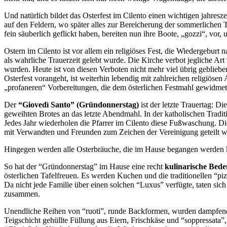
Und natürlich bildet das Osterfest im Cilento einen wichtigen jahresze
auf den Feldern, wo später alles zur Bereicherung der sommerlichen Ta
fein säuberlich geflickt haben, bereiten nun ihre Boote, „gozzi“, vor
Ostern im Cilento ist vor allem ein religiöses Fest, die Wiedergeburt n
als wahrliche Trauerzeit gelebt wurde. Die Kirche verbot jegliche Art 
wurden. Heute ist von diesen Verboten nicht mehr viel übrig gebliebe
Osterfest vorangeht, ist weiterhin lebendig mit zahlreichen religiöse
„profaneren“ Vorbereitungen, die dem österlichen Festmahl gewidmet
Der
“Giovedì Santo” (Gründonnerstag)
ist der letzte Trauertag: D
geweihten Brotes an das letzte Abendmahl. In der katholischen Traditi
Jedes Jahr wiederholen die Pfarrer im Cilento diese Fußwaschung. Die 
mit Verwandten und Freunden zum Zeichen der Vereinigung geteilt w
Hingegen werden alle Osterbräuche, die im Hause begangen werden k
So hat der “Gründonnerstag” im Hause eine recht
kulinarische Bed
österlichen Tafelfreuen. Es werden Kuchen und die traditionellen “pi
Da nicht jede Familie über einen solchen “Luxus” verfügte, taten s
zusammen.
Unendliche Reihen von “ruoti”, runde Backformen, wurden dampfen
Teigschicht gehüllte Füllung aus Eiern, Frischkäse und “soppressata”,