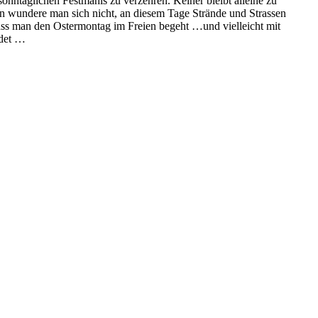
onntäglichen Festmahls zu verzehren. Keiner bleibt alleine zu
n wundere man sich nicht, an diesem Tage Strände und Strassen
 dass man den Ostermontag im Freien begeht …und vielleicht mit
ndet …