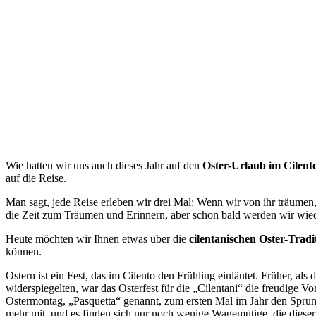
Wie hatten wir uns auch dieses Jahr auf den
Oster-Urlaub im Cilent
auf die Reise.
Man sagt, jede Reise erleben wir drei Mal: Wenn wir von ihr träumen,
die Zeit zum Träumen und Erinnern, aber schon bald werden wir wied
Heute möchten wir Ihnen etwas über die
cilentanischen Oster-Tradi
können.
Ostern ist ein Fest, das im Cilento den Frühling einläutet. Früher, a
widerspiegelten, war das Osterfest für die „Cilentani“ die freudig
Ostermontag, „Pasquetta“ genannt, zum ersten Mal im Jahr den Sprung
mehr mit, und es finden sich nur noch wenige Wagemutige, die dieser 