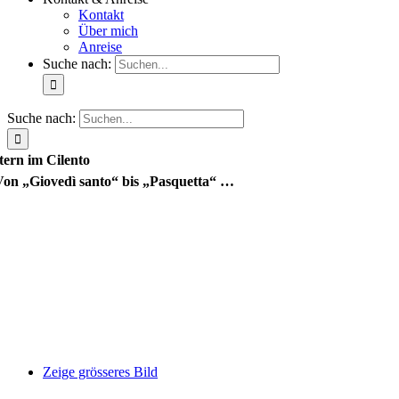
Kontakt
Über mich
Anreise
Suche nach:
Suche nach:
tern im Cilento
Von „Giovedì santo“ bis „Pasquetta“ …
Zeige grösseres Bild