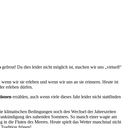
o
gefreut! Da dies leider nicht möglich ist, machen wir uns „virtuell“
 wenn wir sie erleben und wenn wir uns an sie erinnern. Heute ist
er erleben dürfen.
tionen
erzählen, auch wenn viele dieses Jahr leider nicht stattfinden
ls die klimatischen Bedingungen noch den Wechsel der Jahreszeiten
e Vorankündigung des nahenden Sommers. So manch einer wagte am
 in die Fluten des Meeres. Heute spielt das Wetter manchmal nicht
Tradition frönen!