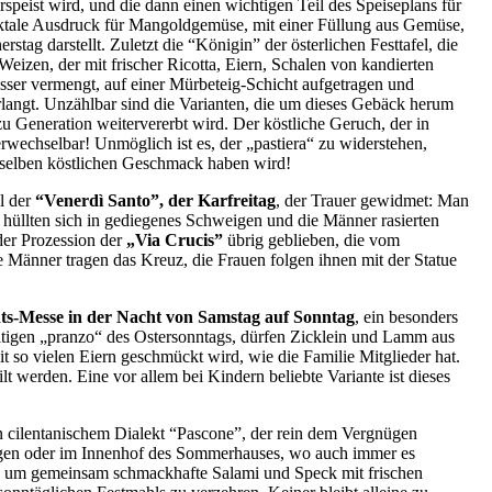
speist wird, und die dann einen wichtigen Teil des Speiseplans für
alektale Ausdruck für Mangoldgemüse, mit einer Füllung aus Gemüse,
tag darstellt. Zuletzt die “Königin” der österlichen Festtafel, die
eizen, der mit frischer Ricotta, Eiern, Schalen von kandierten
r vermengt, auf einer Mürbeteig-Schicht aufgetragen und
langt. Unzählbar sind die Varianten, die um dieses Gebäck herum
u Generation weitervererbt wird. Der köstliche Geruch, der in
erwechselbar! Unmöglich ist es, der „pastiera“ zu widerstehen,
en selben köstlichen Geschmack haben wird!
l der
“Venerdì Santo”, der Karfreitag
, der Trauer gewidmet: Man
hüllten sich in gediegenes Schweigen und die Männer rasierten
der Prozession der
„Via Crucis”
übrig geblieben, die vom
 Männer tragen das Kreuz, die Frauen folgen ihnen mit der Statue
ts-Messe in der Nacht von Samstag auf Sonntag
, ein besonders
altigen „pranzo“ des Ostersonntags, dürfen Zicklein und Lamm aus
t so vielen Eiern geschmückt wird, wie die Familie Mitglieder hat.
t werden. Eine vor allem bei Kindern beliebte Variante ist dieses
n cilentanischem Dialekt “Pascone”, der rein dem Vergnügen
en oder im Innenhof des Sommerhauses, wo auch immer es
en, um gemeinsam schmackhafte Salami und Speck mit frischen