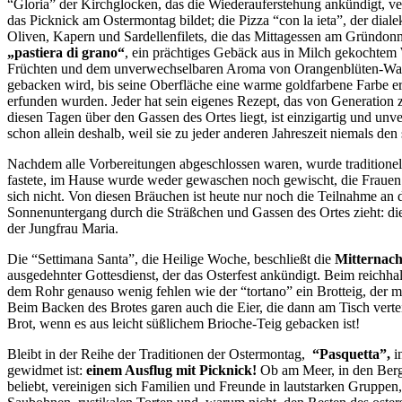
“Gloria” der Kirchglocken, das die Wiederauferstehung ankündigt, ver
das Picknick am Ostermontag bildet; die Pizza “con la ieta”, der di
Oliven, Kapern und Sardellenfilets, die das Mittagessen am Gründonners
„pastiera di grano“
, ein prächtiges Gebäck aus in Milch gekochtem W
Früchten und dem unverwechselbaren Aroma von Orangenblüten-Wasse
gebacken wird, bis seine Oberfläche eine warme goldfarbene Farbe er
erfunden wurden. Jeder hat sein eigenes Rezept, das von Generation z
diesen Tagen über den Gassen des Ortes liegt, ist einzigartig und unv
schon allein deshalb, weil sie zu jeder anderen Jahreszeit niemals d
Nachdem alle Vorbereitungen abgeschlossen waren, wurde traditionel
fastete, im Hause wurde weder gewaschen noch gewischt, die Frauen 
sich nicht. Von diesen Bräuchen ist heute nur noch die Teilnahme an 
Sonnenuntergang durch die Sträßchen und Gassen des Ortes zieht: die
der Jungfrau Maria.
Die “Settimana Santa”, die Heilige Woche, beschließt die
Mitternach
ausgedehnter Gottesdienst, der das Osterfest ankündigt. Beim reichh
dem Rohr genauso wenig fehlen wie der “tortano” ein Brotteig, der mi
Beim Backen des Brotes garen auch die Eier, die dann am Tisch verteil
Brot, wenn es aus leicht süßlichem Brioche-Teig gebacken ist!
Bleibt in der Reihe der Traditionen der Ostermontag,
“Pasquetta”,
i
gewidmet ist:
einem Ausflug mit Picknick!
Ob am Meer, in den Berg
beliebt, vereinigen sich Familien und Freunde in lautstarken Grupp