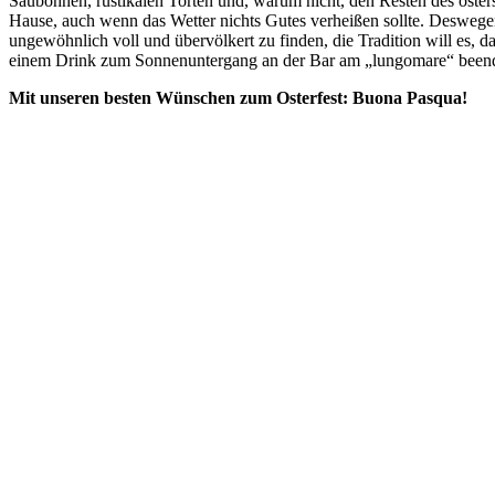
Saubohnen, rustikalen Torten und, warum nicht, den Resten des osters
Hause, auch wenn das Wetter nichts Gutes verheißen sollte. Deswege
ungewöhnlich voll und übervölkert zu finden, die Tradition will es,
einem Drink zum Sonnenuntergang an der Bar am „lungomare“ bee
Mit unseren besten Wünschen zum Osterfest: Buona Pasqua!