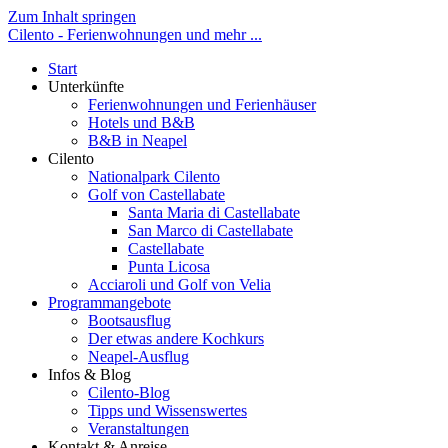
Zum Inhalt springen
Cilento - Ferienwohnungen und mehr ...
Start
Unterkünfte
Ferienwohnungen und Ferienhäuser
Hotels und B&B
B&B in Neapel
Cilento
Nationalpark Cilento
Golf von Castellabate
Santa Maria di Castellabate
San Marco di Castellabate
Castellabate
Punta Licosa
Acciaroli und Golf von Velia
Programmangebote
Bootsausflug
Der etwas andere Kochkurs
Neapel-Ausflug
Infos & Blog
Cilento-Blog
Tipps und Wissenswertes
Veranstaltungen
Kontakt & Anreise