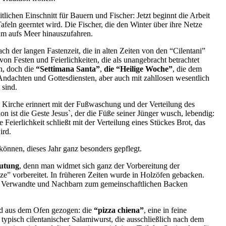
itlichen Einschnitt für Bauern und Fischer: Jetzt beginnt die Arbeit
feln geerntet wird. Die Fischer, die den Winter über ihre Netze
, um aufs Meer hinauszufahren.
ach der langen Fastenzeit, die in alten Zeiten von den “Cilentani”
von Festen und Feierlichkeiten, die als unangebracht betrachtet
n, doch die
“Settimana
Santa”
,
die “Heilige Woche”
, die dem
n Andachten und Gottesdiensten, aber auch mit zahllosen wesentlich
 sind.
ie Kirche erinnert mit der Fußwaschung und der Verteilung des
on ist die Geste Jesus`, der die Füße seiner Jünger wusch, lebendig:
Feierlichkeit schließt mit der Verteilung eines Stückes Brot, das
ird.
önnen, dieses Jahr ganz besonders gepflegt.
eutung
, denn man widmet sich ganz der Vorbereitung der
zze” vorbereitet. In früheren Zeiten wurde in Holzöfen gebacken.
ich Verwandte und Nachbarn zum gemeinschaftlichen Backen
d aus dem Ofen gezogen: die
“pizza chiena”
, eine in feine
 typisch cilentanischer Salamiwurst, die ausschließlich nach dem