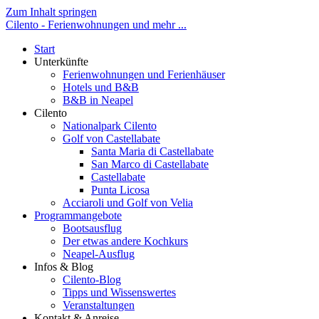
Zum Inhalt springen
Cilento - Ferienwohnungen und mehr ...
Start
Unterkünfte
Ferienwohnungen und Ferienhäuser
Hotels und B&B
B&B in Neapel
Cilento
Nationalpark Cilento
Golf von Castellabate
Santa Maria di Castellabate
San Marco di Castellabate
Castellabate
Punta Licosa
Acciaroli und Golf von Velia
Programmangebote
Bootsausflug
Der etwas andere Kochkurs
Neapel-Ausflug
Infos & Blog
Cilento-Blog
Tipps und Wissenswertes
Veranstaltungen
Kontakt & Anreise