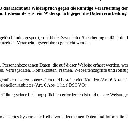
 das Recht auf Widerspruch gegen die künftige Verarbeitung der s
en. Insbesondere ist ein Widerspruch gegen die Datenverarbeitun
n gelöscht oder gesperrt, sobald der Zweck der Speicherung entfällt, d
inzelnen Verarbeitungsverfahren gemacht werden.
). Personenbezogenen Daten, die auf dieser Website erfasst werden, wer
 Vertragsdaten, Kontaktdaten, Namen, Webseitenzugriffe und sonstige
genüber unseren potenziellen und bestehenden Kunden (Art. 6 Abs. 1 l
sionellen Anbieter (Art. 6 Abs. 1 lit. f DSGVO).
rfüllung seiner Leistungspflichten erforderlich ist und unsere Weisung
tomatisiertes System eine Reihe von allgemeinen Daten und Informatio